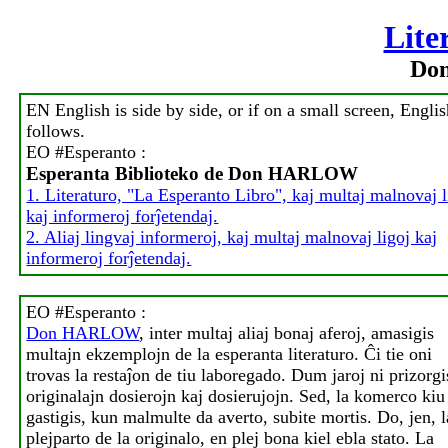
Lite
Do
EN English is side by side, or if on a small screen, Engli
follows.
EO #Esperanto :
Esperanta Biblioteko de Don HARLOW
1. Literaturo, "La Esperanto Libro", kaj multaj malnovaj l
kaj informeroj forĵetendaj.
2. Aliaj lingvaj informeroj, kaj multaj malnovaj ligoj kaj
informeroj forĵetendaj.
EO #Esperanto :
Don HARLOW
, inter multaj aliaj bonaj aferoj, amasigis
multajn ekzemplojn de la esperanta literaturo. Ĉi tie oni
trovas la restaĵon de tiu laboregado. Dum jaroj ni prizorgi
originalajn dosierojn kaj dosierujojn. Sed, la komerco kiu
gastigis, kun malmulte da averto, subite mortis. Do, jen, l
plejparto de la originalo, en plej bona kiel ebla stato. La