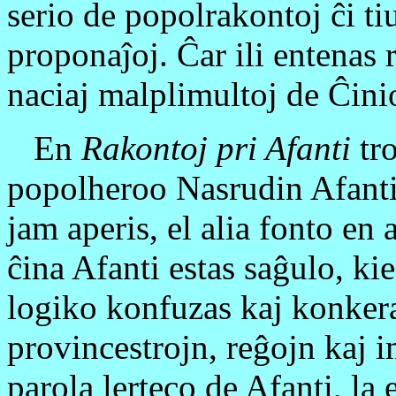
serio de popolrakontoj ĉi tiuj
proponaĵoj. Ĉar ili entenas 
naciaj malplimultoj de Ĉinio
En
Rakontoj pri Afanti
tro
popolheroo Nasrudin Afanti.
jam aperis, el alia fonto en 
ĉina Afanti estas saĝulo, ki
logiko konfuzas kaj konkera
provincestrojn, reĝojn kaj i
parola lerteco de Afanti, la 