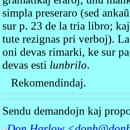
simpla preseraro (sed anka
sur p. 23 de la tria libro; 
tute rezignas pri verboj). La
oni devas rimarki, ke sur p
devas esti
lunbrilo
.
Rekomendindaj.
Sendu demandojn kaj propo
Don Harlow <donh@donh.