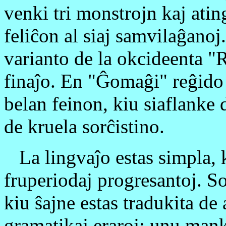
venki tri monstrojn kaj atin
feliĉon al siaj samvilaĝanoj
varianto de la okcideenta "
finaĵo. En "Ĝomaĝi" reĝido t
belan feinon, kiu siaflanke 
de kruela sorĉistino.
La lingvaĵo estas simpla, ka
fruperiodaj progresantoj. S
kiu ŝajne estas tradukita de
gramatikaj eraroj; unu mank