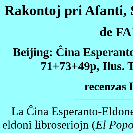
Rakontoj pri Afanti, 
de FA
Beijing: Ĉina Esperant
71+73+49p, Ilus. 
recenza
La Ĉina Esperanto-Eldonej
eldoni libroseriojn (
El Popo