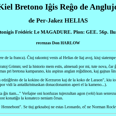
Kiel Bretono Iĝis Reĝo de Angluj
de Per-Jakez HELIAS
tonigis Frédéric Le MAGADURE. Plon: GEE. 56p. Ilus
recenzas Don HARLOW
e de la franca). Ĉiuj rakontoj venis al Helias de liaj avoj, kiuj siatempe 
 Fratoj Grimm; sed la historio mem estis, almenaŭ por mi, tute nova, ĉar 
mas pri bretona kamparano, kiu aspiras anglan reĝidinon, kaj gajnas ŝi
"La edziĝfesto de la kokino de Kerzuron kaj de la koko de Laraon", kiu 
por vidi la antaŭkristnaskan donacdonanton aperi el la kameno...).
 ĝis tiam..." Verŝajne oni konfuzas tujrezultan agon (
veki
) kun senrezul
post konatiĝo la konateco neniam ĉesas.
 Hennebont". Se tiuj geknaboj ne estas Leonardo, eĉ ne Norman Rockwell