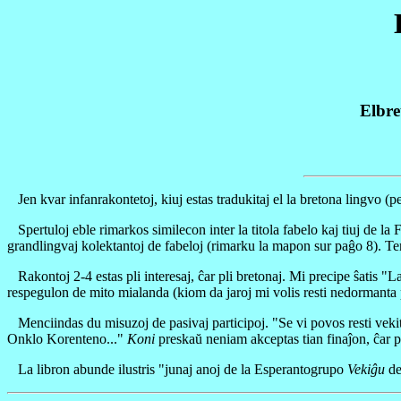
Elbre
Jen kvar infanrakontetoj, kiuj estas tradukitaj el la bretona lingvo (per
Spertuloj eble rimarkos similecon inter la titola fabelo kaj tiuj de la
grandlingvaj kolektantoj de fabeloj (rimarku la mapon sur paĝo 8). Te
Rakontoj 2-4 estas pli interesaj, ĉar pli bretonaj. Mi precipe ŝatis 
respegulon de mito mialanda (kiom da jaroj mi volis resti nedormanta 
Menciindas du misuzoj de pasivaj participoj. "Se vi povos resti vekita
Onklo Korenteno..."
Koni
preskaŭ neniam akceptas tian finaĵon, ĉar 
La libron abunde ilustris "junaj anoj de la Esperantogrupo
Vekiĝu
de