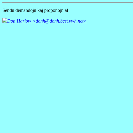
Sendu demandojn kaj proponojn al
Don Harlow <donh@donh.best.vwh.net>