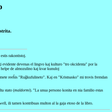
o
trita.
estis rakontistoj.
ĝi evidente devenas el lingvo kaj kulturo "tro okcidenta" por la
n helpe de almozulino kaj kvar kunuloj
iomete reeĥis "Ruĝkufulineto". Kaj en "Kristnasko" mi trovis fremdan
ta stato (
maldormi
). "La unua persono konita en nia familio estas
, ili tamen kontribuas multon al la gaja etoso de la libro.