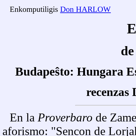
Enkomputiligis
Don HARLOW
E
de
Budapeŝto: Hungara Es
recenza
En la
Proverbaro
de Zamen
aforismo: "Sencon de Lorjak