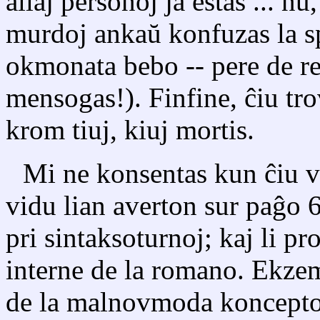
aliaj personoj ja estas ... nu
murdoj ankaŭ konfuzas la s
okmonata bebo -- pere de re
mensogas!). Finfine, ĉiu tro
krom tiuj, kiuj mortis.
Mi ne konsentas kun ĉiu vo
vidu lian averton sur paĝo 6
pri sintaksoturnoj; kaj li p
interne de la romano. Ekzem
de la malnovmoda koncepto "