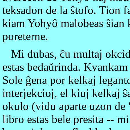
teksadon de la ŝtofo. Tion f
kiam Yohyô malobeas ŝian k
poreterne.
Mi dubas, ĉu multaj okciden
estas bedaŭrinda. Kvankam ma
Sole ĝena por kelkaj leganto
interjekcioj, el kiuj kelkaj 
okulo (vidu aparte uzon de 
libro estas bele presita -- m