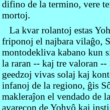
difino de la termino, vere 
mortoj.
La kvar rolantoj estas Yohy
friponoj el najbara vilaĝo,
montodekliva kabano kun si
la raran -- kaj tre valoran 
geedzoj vivas solaj kaj kont
infanoj de la regiono, ĝis S
makleraĵon el vendado de la
avarecon de Yohyô kaj instig