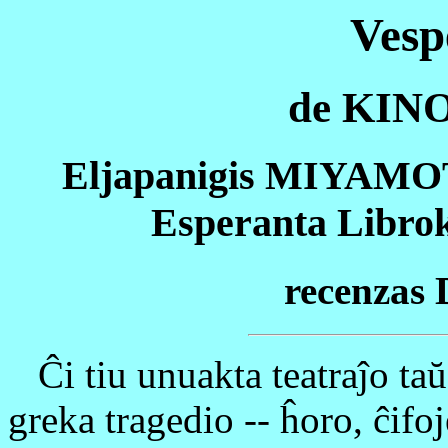
Vesp
de KINO
Eljapanigis MIYAMO
Esperanta Librok
recenza
Ĉi tiu unuakta teatraĵo taŭg
greka tragedio -- ĥoro, ĉifoj