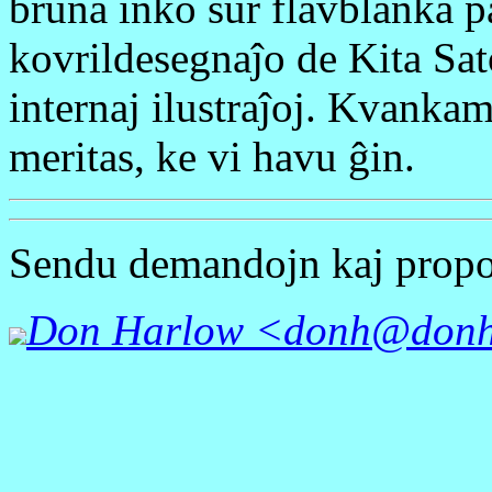
bruna inko sur flavblanka p
kovrildesegnaĵo de Kita Sato
internaj ilustraĵoj. Kvankam
meritas, ke vi havu ĝin.
Sendu demandojn kaj propo
Don Harlow <donh@donh.