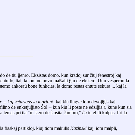
o de tiu ĝenro. Ekzistas domo, kun kradoj sur ĉiuj fenestroj kaj
entralo, tial, ke oni ne povu malŝalti ĝin de ekstere. Unu vesperon la
sistemo ankoraŭ bone funkcias, la domo restas entute sekura ... kaj la
r ... kaj veturigas la morton!
, kaj kiu lingve iom devojiĝis kaj
filino de enketjuĝisto Ŝol -- kun kiu li poste ne edziĝis!), kune kun sia
 ja temas pri tia "mistero de ŝlosita ĉambro,"
ĉu
iu el ili kulpas: Pri la
a fiaskaj partikloj, kiuj tiom makulis
Kazinski
kaj, iom malpli,