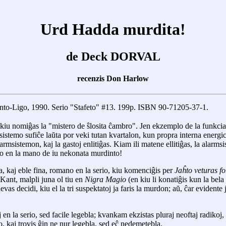
Urd Hadda murdita!
de Deck DORVAL
recenzis Don Harlow
nto-Ligo, 1990. Serio "Stafeto" #13. 199p. ISBN 90-71205-37-1.
 kiu nomiĝas la "mistero de ŝlosita ĉambro". Jen ekzemplo de la funkciad
istemo sufiĉe laŭta por veki tutan kvartalon, kun propra interna energic
larmsistemon, kaj la gastoj enlitiĝas. Kiam ili matene ellitiĝas, la alarm
kto en la mano de iu nekonata murdinto!
, kaj eble fina, romano en la serio, kiu komenciĝis per
Jaĥto veturas fo
Kant, malpli juna ol tiu en
Nigra Magio
(en kiu li konatiĝis kun la bela 
as decidi, kiu el la tri suspektatoj ja faris la murdon; aŭ, ĉar evidente
 la serio, sed facile legebla; kvankam ekzistas pluraj neoftaj radikoj, l
o, kaj trovis ĝin ne nur legebla, sed eĉ nedemetebla.