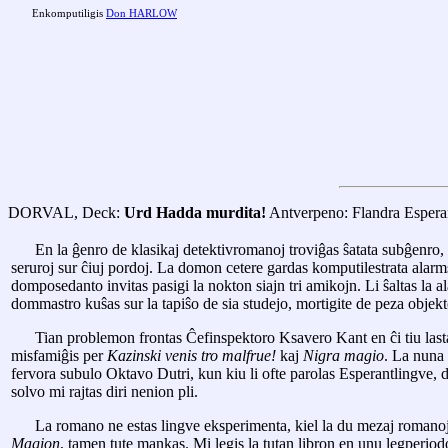
Enkomputiligis
Don HARLOW
DORVAL, Deck:
Urd Hadda murdita!
Antverpeno: Flandra Espera
En la ĝenro de klasikaj detektivromanoj troviĝas ŝatata subĝenro,
seruroj sur ĉiuj pordoj. La domon cetere gardas komputilestrata alarms
domposedanto invitas pasigi la nokton siajn tri amikojn. Li ŝaltas la a
dommastro kuŝas sur la tapiŝo de sia studejo, mortigite de peza obje
Tian problemon frontas Ĉefinspektoro Ksavero Kant en ĉi tiu lasta
misfamiĝis per
Kazinski venis tro malfrue!
kaj
Nigra magio
. La nuna 
fervora subulo Oktavo Dutri, kun kiu li ofte parolas Esperantlingve, dev
solvo mi rajtas diri nenion pli.
La romano ne estas lingve eksperimenta, kiel la du mezaj romanoj en
Magion
, tamen tute mankas. Mi legis la tutan libron en unu legperiod