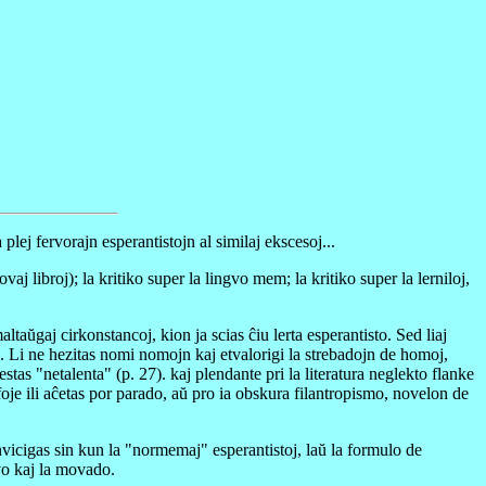
la plej fervorajn esperantistojn al similaj ekscesoj...
vaj libroj); la kritiko super la lingvo mem; la kritiko super la lerniloj,
aŭgaj cirkonstancoj, kion ja scias ĉiu lerta esperantisto. Sed liaj
j. Li ne hezitas nomi nomojn kaj etvalorigi la strebadojn de homoj,
as "netalenta" (p. 27). kaj plendante pri la literatura neglekto flanke
kfoje ili aĉetas por parado, aŭ pro ia obskura filantropismo, novelon de
envicigas sin kun la "normemaj" esperantistoj, laŭ la formulo de
gvo kaj la movado.