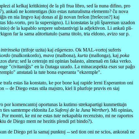
i al kelkaj kritikintoj de la pli frua libro, sed la nuna difino, pro
. 27), ankaŭ ne kontentigas (kio estas naturalisma elemento? ĉu nova
aniĝis en nia lingvo kaj donas al ĝi novan freŝon [freŝecon?] kaj
estas Ido-vorto, pro la supersigno). Li konstatas la pli ŝpareman uzadon
nio) de la kapablo senpere substantivigi la adjektivon. Li ankaŭ pli-
igon far la sama aŭtoritatulo (sama titolo, tria eldono, avizo sur p.
:
intrinseka
(trifoje uzita) kaj
eŭgenezo
. Ok MAL-vortoj suferis
kordo
(malkonkordo),
mava
(malbona),
kurta
(mallonga), kaj
poka
fuzos
dura
; sed la ceterajn mi opinias balasto, almenaŭ en faka verko.
longe "civitaniĝis" en la ĉiutaga uzado. La minacaspekta
esas
sur paĝo
kzemplo" anstataŭ la tute bona esperanta "ekzemple".
rafa estas lia konstato, ke por bone kaj rapide lerni Esperanton oni
- de Diego estas stila majstro, kiel li plurfoje pruvis en siaj
ro por komencantoj oportunas la kutimo strekapartigi kunmetitajn
 en ties samtempe eldonita
La Suferoj de la Juna Werther
). Mi opinias,
a. Por montri, ke mi ne estas
tute
nekapabla recenzisto, mi ne raportos
 kiu de Diego mem ne hezitis plendi pri bindo?).
n de Diego pri la samaj punktoj -- sed tion oni ne scios, ankoraŭ ne