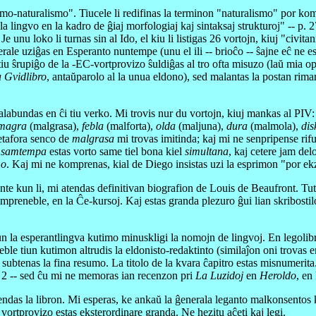
naturalismo". Tiucele li redifinas la terminon "naturalismo" por komplez
 la lingvo en la kadro de ĝiaj morfologiaj kaj sintaksaj strukturoj" -- p
e unu loko li turnas sin al Ido, el kiu li listigas 26 vortojn, kiuj "civit
nerale uziĝas en Esperanto nuntempe (unu el ili -- brioĉo -- ŝajne eĉ ne 
 ŝrupiĝo de la -EC-vortprovizo ŝuldiĝas al tro ofta misuzo (laŭ mia opi
 Gvidlibro
, antaŭparolo al la unua eldono), sed malantas la postan rimark
alabundas en ĉi tiu verko. Mi trovis nur du vortojn, kiuj mankas al PIV
magra
(malgrasa),
febla
(malforta),
olda
(maljuna),
dura
(malmola),
dis
etafora senco de
malgrasa
mi trovas imitinda; kaj mi ne senpripense ri
j
samtempa
estas vorto same tiel bona kiel
simultana
, kaj cetere jam de
mo
. Kaj mi ne komprenas, kial de Diego insistas uzi la esprimon "por e
kun li, mi atendas definitivan biografion de Louis de Beaufront. Tute t
reneble, en la Ĉe-kursoj. Kaj estas granda plezuro ĝui lian skribostilon -
 la esperantlingva kutimo minuskligi la nomojn de lingvoj. En legolib
ed eble tiun kutimon altrudis la eldonisto-redaktinto (similaĵon oni trovas
 subtenas la fina resumo. La titolo de la kvara ĉapitro estas misnumerit
to 2 -- sed ĉu mi ne memoras ian recenzon pri
La Luzidoj
en
Heroldo
, en
as la libron. Mi esperas, ke ankaŭ la ĝenerala leganto malkonsentos ku
 vortprovizo estas eksterordinare granda. Ne hezitu aĉeti kaj legi.