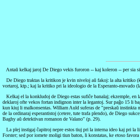
Antaŭ kelkaj jaroj De Diego vekis furoron -- kaj koleron -- per sia s
De Diego traktas la kritikon je kvin niveloj aŭ fakoj: la alta kritiko (kr
vortaroj, ktp.; kaj la kritiko pri la ideologio de la Esperanto-movado (la
Kelkaj el la konkludoj de Diego estas sufiĉe banalaj; ekzemple, en la f
deklaroj ofte vekos fortan indignon inter la legantoj. Sur paĝo 15 li 
kun kiuj li malkonsentas. William Auld suferas de "preskaŭ instinkta ne
de la ordinaraj esperantistoj (cetere, tute trafa plendo), de Diego sukc
Baghy aŭ detektivan romanon de Valano" (p. 29).
La plej instigaj ĉapitroj nepre estos tiuj pri la interna ideo kaj pri l
Forster; sed por iomete moligi tiun baton, li konstatas, ke etoso favora