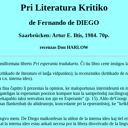
Pri Literatura Kritiko
de Fernando de DIEGO
Saarbrücken: Artur E. Iltis, 1984. 70p.
recenzas Don HARLOW
imilformata libreto
Pri esperanta tradukarto
. Ĉi tiu libro certe instigos 
itikado de literaturo el larĝa vidpunkto); la recenzistiko (kritikado de no
 t.n. interna ideo).
ina ĉapitro li prezentas la opinion, ke maloportunas internideumi en malt
bagateligas la esperantan poezion kompare kun la samperiodaj nacilingva
kapablo taksi senvalora ion ajn en Esperanto" (p. 15). Aldo de'Giorgi est
esas flankenbati du aliideanojn, koncedante pri la epserantistoj, ke "kel
a lingvo mem. De Diego malkonfesas la utilon de la interna ideo kaj tiel 
 al la interna ideo estas ankaŭ necesa por la libera disvolvado de la lin