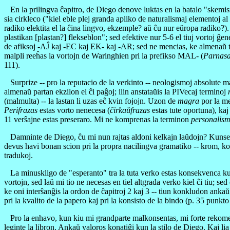
En la prilingva ĉapitro, de Diego denove luktas en la batalo "skemismo-
sia cirkleco ("kiel eble plej granda apliko de naturalismaj elementoj al
radiko elektita el la ĉina lingvo, ekzemple? aŭ ĉu nur eŭropa radiko?). J
plastikan [plastan?] flekseblon"; sed efektive nur 5-6 el tiuj vortoj ĝe
de afiksoj -AĴ kaj -EC kaj EK- kaj -AR; sed ne mencias, ke almenaŭ tiu
malpli reeĥas la vortojn de Waringhien pri la prefikso MAL- (
Parnasa
111).
Surprize -- pro la reputacio de la verkinto -- neologismoj absolute m
almenaŭ partan ekzilon el ĉi paĝoj; ilin anstataŭis la PIVecaj terminoj
(malmulta) -- la lastan li uzas eĉ kvin fojojn. Uzon de
magra
por la m
Perifrazas
estas vorto nenecesa (
ĉirkaŭfrazas
estas tute oportuna), ka
11 verŝajne estas preseraro. Mi ne komprenas la terminon
personalis
Damninte de Diego, ĉu mi nun rajtas aldoni kelkajn laŭdojn? Kunsente 
devus havi bonan scion pri la propra nacilingva gramatiko -- krom, komp
tradukoj.
La minuskligo de "esperanto" tra la tuta verko estas konsekvenca kun
vortojn, sed laŭ mi tio ne necesas en tiel altgrada verko kiel ĉi tiu; s
ke oni interŝanĝis la ordon de ĉapitroj 2 kaj 3 -- tiun konkludon ankaŭ
pri la kvalito de la papero kaj pri la konsisto de la bindo (p. 35 punk
Pro la enhavo, kun kiu mi grandparte malkonsentas, mi forte rekomend
leginte la libron. Ankaŭ valoros konatiĝi kun la stilo de Diego. Kaj lia