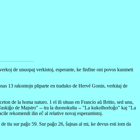
verkoj de unuopaj verkistoj, esperante, ke finfine oni povos kunmeti
lonas 13 rakontojn pliparte en traduko de Hervé Gonin, verkitaj de
ceton de la homa naturo. 1 el ili situas en Francio aŭ Britio, sed unu,
Naskiĝo de Majstro" -- tra la duonokulta -- "La kukolhorloĝo" kaj "La
cile rekomendi ilin eĉ al relative novaj esperantistoj.
o de tiu sur paĝo 59. Sur paĝo 26, ŝajnas al mi, ke devus esti iom da