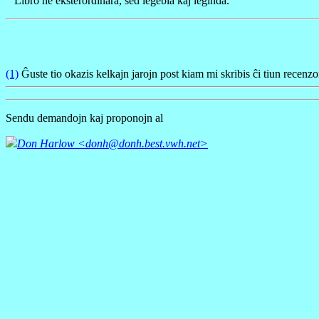
Libro ne eksterordinara, sed legebla kaj leginda.
(1)
Ĝuste tio okazis kelkajn jarojn post kiam mi skribis ĉi tiun recenzon
Sendu demandojn kaj proponojn al
Don Harlow <donh@donh.best.vwh.net>