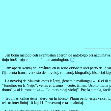
Jen bona metodo celi eventualan aperon de antologio pri nacilingva li
tiujn broŝurojn en unu difinitan antologion.
(1)
Jam aperis kelkaj tiaj broŝuroj en la serio eldonata kiel parto de la j
ĉijarcenta franca verkisto de noveloj, romanoj, biografioj, historioj ktp
La noveloj de Maurois estas leĝeraj, ĝenerale mallongaj -- 10 el ili cer
"Junulino en la Neĝo", venas el Usono -- certe, tamen, Usono multe p
domo" -- al la romantika -- "La merkredaj violoj". Pro la simpla, facila
Troviĝas kelkaj ĝenaj aferoj en la libreto. Pluraj paĝoj estas vakaj. La
teksto inter linioj 10 kaj 11. Preseraroj estas maloftaj.