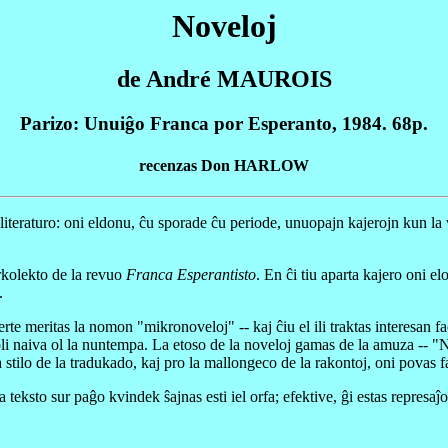
Noveloj
de André MAUROIS
Parizo: Unuiĝo Franca por Esperanto, 1984. 68p.
recenzas Don HARLOW
teraturo: oni eldonu, ĉu sporade ĉu periode, unuopajn kajerojn kun la 
arkolekto de la revuo
Franca Esperantisto
. En ĉi tiu aparta kajero oni e
.
te meritas la nomon "mikronoveloj" -- kaj ĉiu el ili traktas interesan fa
li naiva ol la nuntempa. La etoso de la noveloj gamas de la amuza -- "
 stilo de la tradukado, kaj pro la mallongeco de la rakontoj, oni povas fa
 teksto sur paĝo kvindek ŝajnas esti iel orfa; efektive, ĝi estas represaĵ