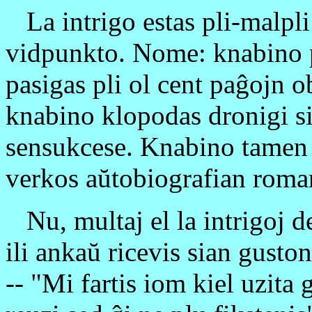
La intrigo estas pli-malpli
vidpunkto. Nome: knabino p
pasigas pli ol cent paĝojn o
knabino klopodas dronigi sia
sensukcese. Knabino tamen 
verkos aŭtobiografian rom
Nu, multaj el la intrigoj de
ili ankaŭ ricevis sian gusto
-- "Mi fartis iom kiel uzita