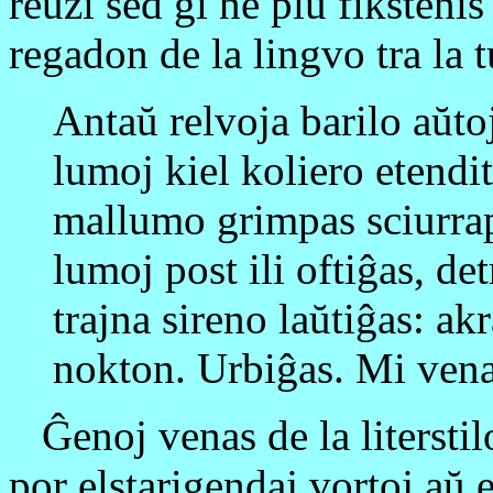
reuzi sed ĝi ne plu fiksteni
regadon de la lingvo tra la 
Antaŭ relvoja barilo aŭtoj
lumoj kiel koliero etendi
mallumo grimpas sciurrap
lumoj post ili oftiĝas, de
trajna sireno laŭtiĝas: ak
nokton. Urbiĝas. Mi ven
Ĝenoj venas de la literstil
por elstarigendaj vortoj aŭ e