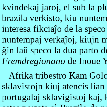
kvindekaj jaroj, el sub la 
brazila verkisto, kiu nunte
interesa fikciaĵo de la speco
nuntempaj verkaĵoj, kiujn mi
ĝin laŭ speco la dua parto 
Fremdregionano
de Inoue Y
Afrika tribestro Kam Golo,
sklavistojn kiuj atencis lia
portugalaj sklavigistoj kaj,