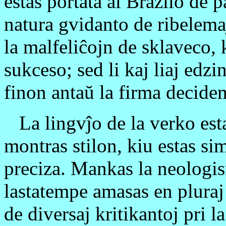
estas portata al Brazilo de pa
natura gvidanto de ribelemaj
la malfeliĉojn de sklaveco,
sukceso; sed li kaj liaj edzi
finon antaŭ la firma decidem
La lingvĵo de la verko esta
montras stilon, kiu estas sim
preciza. Mankas la neologis
lastatempe amasas en pluraj
de diversaj kritikantoj pri l