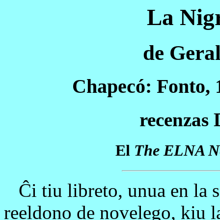
La Nig
de Ger
Chapecó: Fonto, 1
recenza
El
The ELNA Ne
Ĉi tiu libreto, unua en la s
reeldono de novelego, kiu l