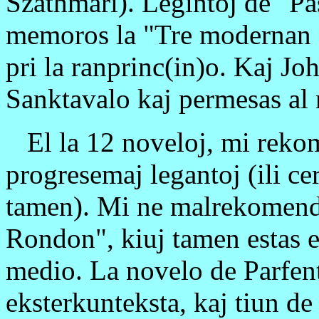
Szathmári). Legintoj de "Pa
memoros la "Tre modernan f
pri la ranprinc(in)o. Kaj Jo
Sanktavalo kaj permesas al ni
El la 12 noveloj, mi reko
progresemaj legantoj (ili c
tamen). Mi ne malrekomend
Rondon", kiuj tamen estas eb
medio. La novelo de Parfent
eksterkunteksta, kaj tiun de