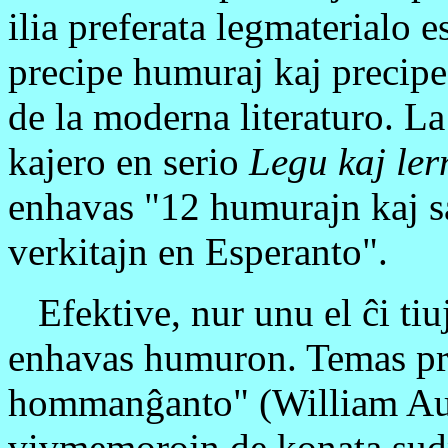
ilia preferata legmaterialo 
precipe humuraj kaj precipe
de la moderna literaturo. La
kajero en serio
Legu kaj ler
enhavas "12 humurajn kaj sa
verkitajn en Esperanto".
Efektive, nur unu el ĉi tiu
enhavas humuron. Temas pr
hommanĝanto" (William Auld
vivmemorojn de konata sudp