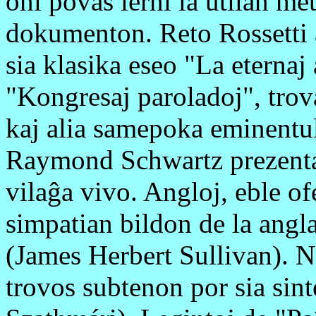
oni povas lerni la utilan met
dokumenton. Reto Rossetti a
sia klasika eseo "La eternaj
"Kongresaj paroladoj", trov
kaj alia samepoka eminentu
Raymond Schwartz prezentas 
vilaĝa vivo. Angloj, eble ofe
simpatian bildon de la angl
(James Herbert Sullivan). N
trovos subtenon por sia sin