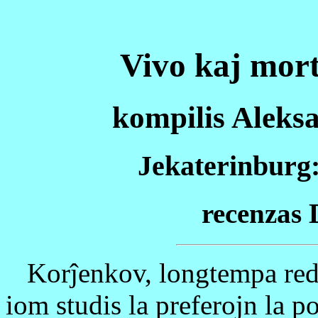
Vivo kaj mor
kompilis Ale
Jekaterinburg:
recenza
Korĵenkov, longtempa redak
iom studis la preferojn la p