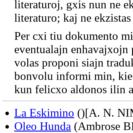
literaturoj, gxis nun ne e
literaturo; kaj ne ekzista
Per cxi tiu dokumento mi
eventualajn enhavajxojn p
volas proponi siajn traduk
bonvolu informi min, kie i
kun felicxo aldonos ilin al
La Eskimino
()[A. N. N
Oleo Hunda
(Ambrose B