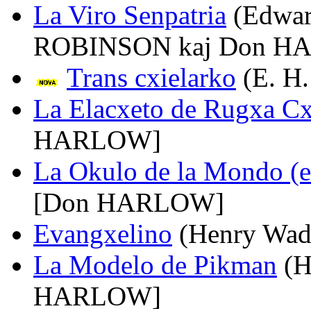
La Viro Senpatria
(Edwar
ROBINSON kaj Don H
Trans cxielarko
(E. H
La Elacxeto de Rugxa C
HARLOW]
La Okulo de la Mondo (e
[Don HARLOW]
Evangxelino
(Henry Wa
La Modelo de Pikman
(H
HARLOW]