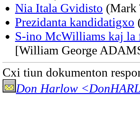
Nia Itala Gvidisto
(Mark 
Prezidanta kandidatigxo
S-ino McWilliams kaj la
[William George ADAM
Cxi tiun dokumenton respo
Don Harlow <DonHARLO