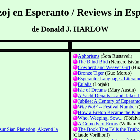
oj en Esperanto / Reviews in Es
de Donald J. HARLOW
Aphorisms
(Ŝota Rustaveli)
The Blind Bird
(Nemere István
Cowherd and Weaver Girl
(Hua
Bronze Tiger
(Guo Moruo)
Esperanto: Language - Literat
Eulalia
(Lorjak)
Isle of Dreams
(Mary Austin)
A Yacht Departs ... and Takes D
Jubilee: A Century of Esperant
Why Not?
-- Festival Number
(
How a Breton Became the Kin
Who, Weeping, Sow...
(Tófalvi
A Comedy of Errors
(William S
sur Sian Planedon; Akcepti la
The Book That Tells the Truth;
[Claude Vorilhon])