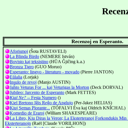
Recenz
Recenzoj en Esperanto.
Aforismoj
(Ŝota RUSTAVELI)
La Blinda Birdo
(NEMERE István)
Bovisto kaj teksistino
(HŬA Ĝjiĉing k.a.)
Bronza Tigro
(GUO Moruo)
Esperanto: lingvo - literaturo - movado
(Pierre JANTON)
Eŭlalia
(Lorjak)
Insulo de revoj
(Manjo AUSTIN)
Jaĥto Veturas For ... kaj Veturigas la Morton
(Deck DORVAL)
Jubileo: Jarcento de Esperanto
(Mark FETTES)
Kial Ne?
-- Festa Numero
()
Kiel Bretono Iĝis Reĝo de Anglujo
(Per-Jakez HELIAS)
Kiuj Semas Plorante...
(TÓFALVI Éva kaj Oldrich KNÍCHAL)
Komedio de Eraroj
(William SHAKESPEARE)
La Libro, Kiu Diras la Veron; La Eksterteranoj Forkondukis Min 
Eksterteranojn
(Raël [Claude VORILHON])