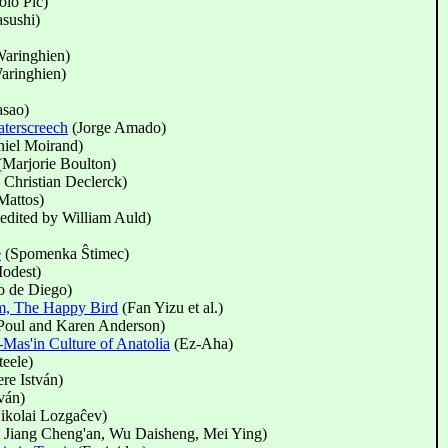
olo Piĉ)
sushi)
aringhien)
aringhien)
sao)
terscreech
(Jorge Amado)
iel Moirand)
Marjorie Boulton)
Christian Declerck)
Mattos)
edited by William Auld)
e
(Spomenka Ŝtimec)
Modest)
o de Diego)
om, The Happy Bird
(Fan Yizu et al.)
Poul and Karen Anderson)
Mas'in Culture of Anatolia
(Ez-Aha)
teele)
e István)
ván)
ikolai Lozgaĉev)
 Jiang Cheng'an, Wu Daisheng, Mei Ying)