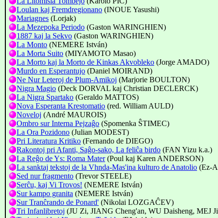
La Litomiŝla Tombejo
(Karolo PIĈ)
Loulan kaj Fremdregionano
(INOUE Yasushi)
Mariagnes
(Lorjak)
La Mezepoka Periodo
(Gaston WARINGHIEN)
1887 kaj la Sekvo
(Gaston WARINGHIEN)
La Monto
(NEMERE István)
La Morta Suito
(MIYAMOTO Masao)
La Morto kaj la Morto de Kinkas Akvobleko
(Jorge AMADO)
Murdo en Esperantujo
(Daniel MOIRAND)
Ne Nur Leteroj de Plum-Amikoj
(Marjorie BOULTON)
Nigra Magio
(Deck DORVAL kaj Christian DECLERCK)
La Nigra Spartako
(Geraldo MATTOS)
Nova Esperanta Krestomatio
(red. William AULD)
Noveloj
(André MAUROIS)
Ombro sur Interna Pejzaĝo
(Spomenka ŜTIMEC)
La Ora Pozidono
(Julian MODEST)
Pri Literatura Kritiko
(Fernando de DIEGO)
Rakontoj pri Afanti, Saĝo-sako, La feliĉa birdo
(FAN Yizu k.a.)
La Reĝo de Ys: Roma Mater
(Poul kaj Karen ANDERSON)
La sanktaj tekstoj de la Vhnda-Mas'ina kulturo de Anatolio
(Ez-A
Sed nur fragmento
(Trevor STEELE)
Serĉu, kaj Vi Trovos!
(NEMERE István)
Sur kampo granita
(NEMERE István)
Sur Tranĉrando de Ponard'
(Nikolai LOZGAĈEV)
Tri Infanlibretoj
(JU Zi, JIANG Cheng'an, WU Daisheng, MEJ Ji