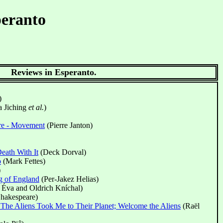
peranto
Reviews in Esperanto.
)
 Jiching
et al.
)
ure - Movement
(Pierre Janton)
eath With It
(Deck Dorval)
o
(Mark Fettes)
)
g of England
(Per-Jakez Helias)
 Éva and Oldrich Kníchal)
hakespeare)
 The Aliens Took Me to Their Planet; Welcome the Aliens
(Raël