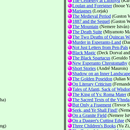
The Cemetery at Litomyŝl
(Kar
Loulan and Foreigner
(Inoue Ya
Mariagnes
(Lorjak)
The Medieval Period
(Gaston W
1887 and the Sequel
(Gaston W
The Mountain
(Nemere István)
The Death Suite
(Miyamoto Ma
The Two Deaths of Quincas Wa
Murder in Esperanto-Land
(Dan
Not Just Letters from Pen-Pals
(
Black Magic
(Deck Dorval and 
The Black Spartacus
(Geraldo 
New Esperanto Chrestomathy
(
Short Stories
(André Maurois)
Shadow on an Inner Landscap
The Golden Poseidon
(Julian 
On Literary Criticism
(Fernand
Tales of Afanti, Sack of Wisd
The King of Ys: Roma Mater
(
ha)
The Sacred Texts of the Vhnda-
But Only a Fragment
(Trevor S
Seek, and Ye Shall Find!
(Nemer
On a Granite Field
(Nemere Ist
On a Dagger's Cutting Edge
(N
ng)
Three Children's Books
(Yu Zi,